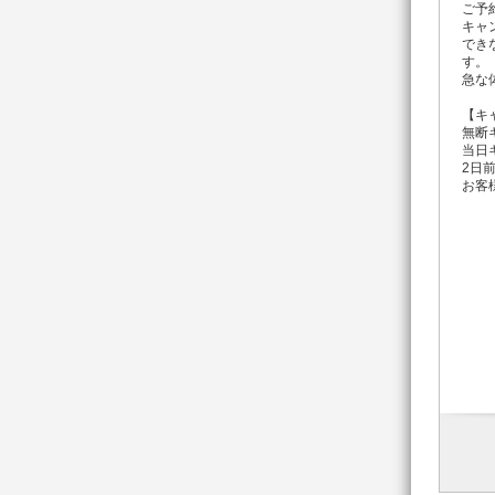
ご予
キャ
でき
す。
急な
【キ
無断
当日
2日
お客