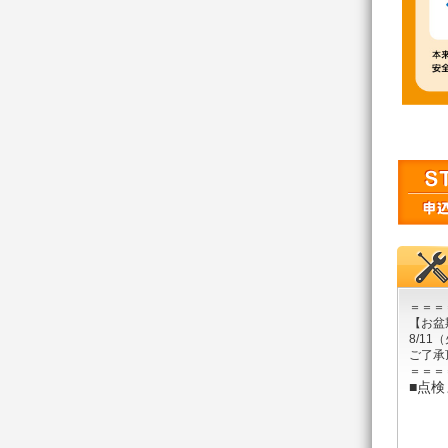
＝＝＝
【お盆
8/1
ご了承
＝＝＝
■点