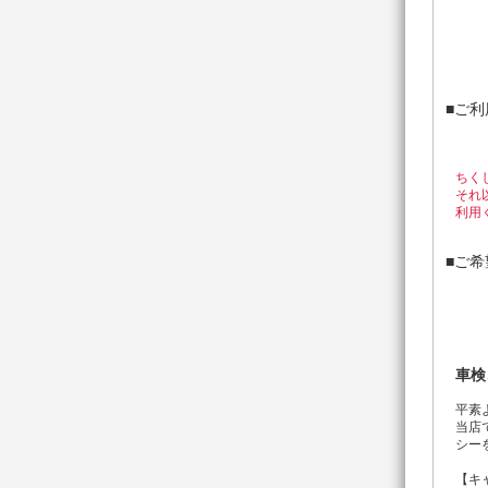
※車
※カ
※点
※
■ご
ちく
それ
利用
■ご
車検
平素
当店
シー
【キ